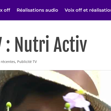
x off
Réalisations audio
Voix off et réalisati
 : Nutri Activ
s récentes
,
Publicité TV